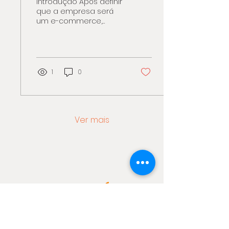
Introdução Após definir
que a empresa será
um e-commerce,
entender os custos
envolvidos e planejar a
DRE, é hora de
enfrentar os...
1
0
Ver mais
Email: