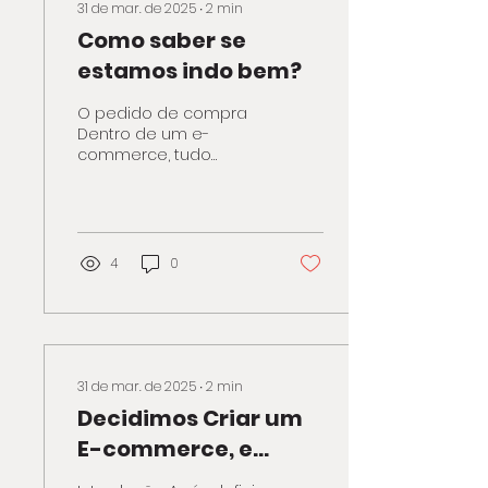
31 de mar. de 2025
∙
2
min
Como saber se
estamos indo bem?
O pedido de compra
Dentro de um e-
commerce, tudo
começa com um
pedido de compra.
Cada pedido gerado
possui um número
único, e a partir...
4
0
31 de mar. de 2025
∙
2
min
Decidimos Criar um
E-commerce, e
Agora?