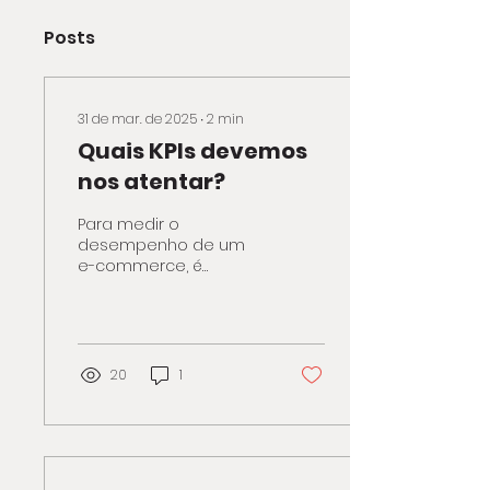
Posts
31 de mar. de 2025
∙
2
min
Quais KPIs devemos
nos atentar?
Para medir o
desempenho de um
e-commerce, é
essencial acompanhar
indicadores-chave de
performance (KPIs).
Esses KPIs ajudam a
entender...
20
1