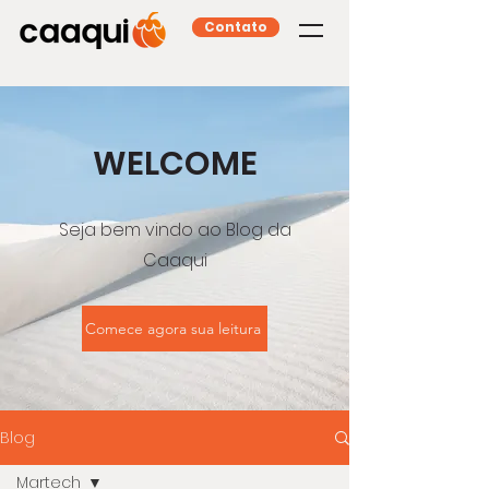
Contato
WELCOME
Seja bem vindo ao Blog da
Caaqui
Comece agora sua leitura
Blog
Martech