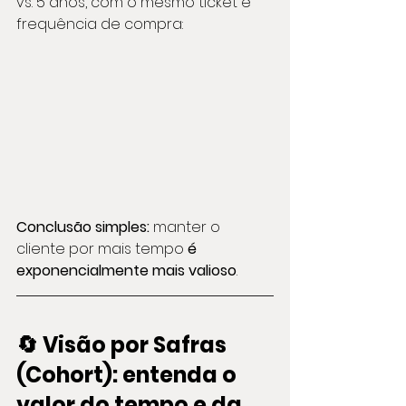
vs. 5 anos, com o mesmo ticket e 
frequência de compra:
Conclusão simples:
 manter o 
cliente por mais tempo 
é 
exponencialmente mais valioso
.
🔄 Visão por Safras 
(Cohort): entenda o 
valor do tempo e da 