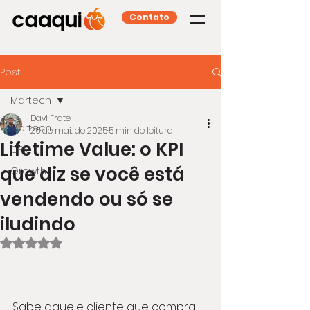
Contato
Post
Martech
Davi Frate
Martech
26 de mai. de 2025
5 min de leitura
Lifetime Value: o KPI
CRM
que diz se você está
Growth
vendendo ou só se
iludindo
Avaliado com NaN de 5 estrelas.
Sabe aquele cliente que compra 