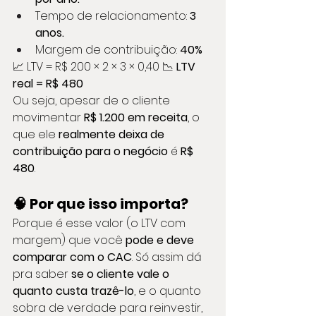
Tempo de relacionamento: 
3 
anos.
Margem de contribuição: 
40%
📈 LTV = R$ 200 × 2 × 3 × 0,40 📉 
LTV 
real = R$ 480
Ou seja, apesar de o cliente 
movimentar 
R$ 1.200 em receita
, o 
que ele 
realmente deixa de 
contribuição para o negócio
 é 
R$ 
480
.
🧠 Por que isso importa?
Porque é esse valor (o LTV com 
margem) que você 
pode e deve 
comparar com o CAC
. Só assim dá 
pra saber 
se o cliente vale o 
quanto custa trazê-lo
, e o quanto 
sobra de verdade para reinvestir, 