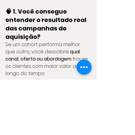
🧠 1. Você consegue 
entender o resultado real 
das campanhas de 
aquisição?
Se um cohort performa melhor 
que outro, você descobre 
qual 
canal, oferta ou abordagem
 trouxe 
os clientes com maior valor ao 
longo do tempo.
🔄 2. Otimiza retenção e 
recorrência.
Analisar cohorts ajuda a saber 
em 
que momento os clientes estão 
abandonando a jornada
, permitindo 
atuar antes da perda.