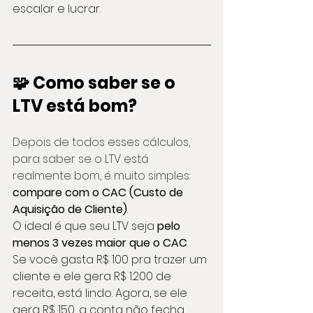
escalar e lucrar.
🧩 Como saber se o 
LTV está bom?
Depois de todos esses cálculos, 
para saber se o LTV está 
realmente bom, é muito simples:
compare com o CAC (Custo de 
Aquisição de Cliente)
.
O ideal é que seu LTV seja 
pelo 
menos 3 vezes maior que o CAC
.
Se você gasta R$ 100 pra trazer um 
cliente e ele gera R$ 1.200 de 
receita, está lindo. Agora, se ele 
gera R$ 150, a conta não fecha. 